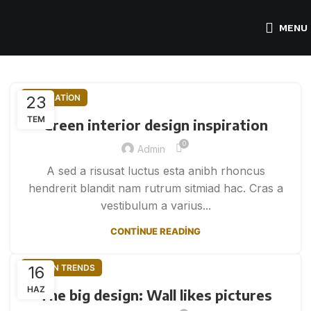
MENU
23
INSPIRATION
TEM
Green interior design inspiration
0
Admin
A sed a risusat luctus esta anibh rhoncus
hendrerit blandit nam rutrum sitmiad hac. Cras a
vestibulum a varius...
CONTINUE READING
16
DESIGN TRENDS
HAZ
The big design: Wall likes pictures