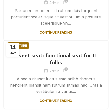
0
Admin
Parturient in potenti id rutrum duis torquent
parturient sceler isque sit vestibulum a posuere
scelerisque viv...
CONTINUE READING
14
FURNITURE
HAZ
Sweet seat: functional seat for IT
folks
0
Admin
A sed a risusat luctus esta anibh rhoncus
hendrerit blandit nam rutrum sitmiad hac. Cras a
vestibulum a varius...
CONTINUE READING